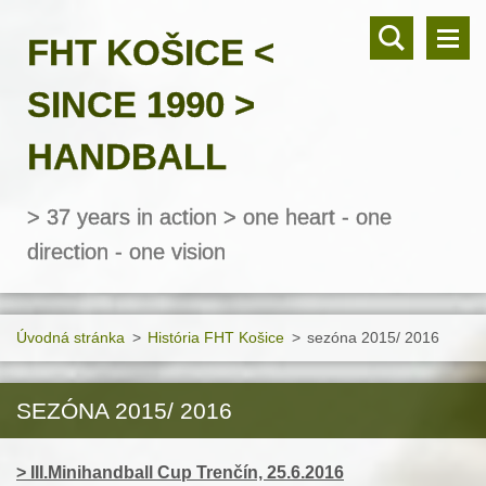
FHT KOŠICE <
SINCE 1990 >
HANDBALL
> 37 years in action > one heart - one
direction - one vision
Úvodná stránka
>
História FHT Košice
>
sezóna 2015/ 2016
SEZÓNA 2015/ 2016
> III.Minihandball Cup Trenčín, 25.6.2016