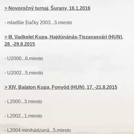
> Novoročný turnaj, Šurany, 16.1.2016
- mladšie žiačky 2003...3.miesto
> III. Vadkelet Kupa, Hajdúnánás-Tiszavasvári (HUN),
28. -29.8.2015
- U2000...6.miesto
- U2002...5.miesto
> XIV. Balaton Kupa, Fonyód (HUN), 17. -21.8.2015
- L2000...3.miesto
- L2002...1.miesto
- L2004 minihádzaná...5.miesto