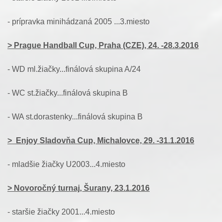
- prípravka minihádzaná 2005 ...3.miesto
> Prague Handball Cup, Praha (CZE), 24. -28.3.2016
- WD ml.žiačky...finálová skupina A/24
- WC st.žiačky...finálová skupina B
- WA st.dorastenky...finálová skupina B
> Enjoy Sladovňa Cup, Michalovce, 29. -31.1.2016
- mladšie žiačky U2003...4.miesto
> Novoročný turnaj, Šurany, 23.1.2016
- staršie žiačky 2001...4.miesto