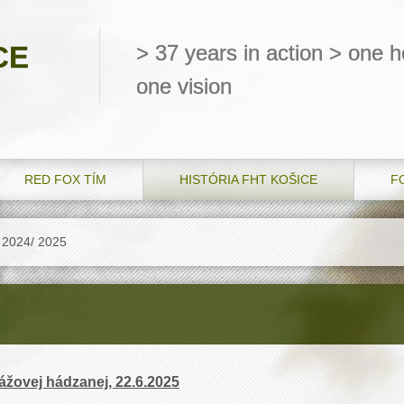
CE
> 37 years in action > one he
one vision
RED FOX TÍM
HISTÓRIA FHT KOŠICE
F
 2024/ 2025
lážovej hádzanej, 22.6.2025