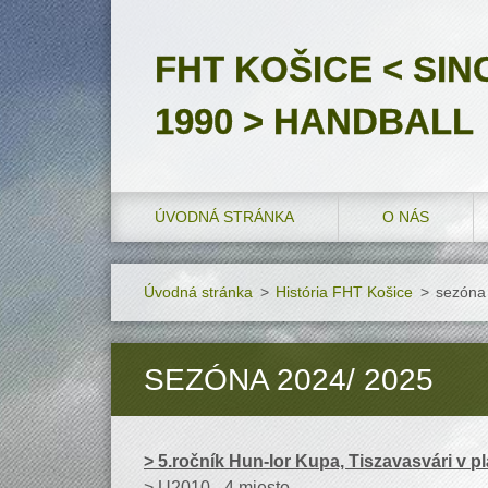
FHT KOŠICE < SIN
1990 > HANDBALL
ÚVODNÁ STRÁNKA
O NÁS
Úvodná stránka
>
História FHT Košice
>
sezóna
SEZÓNA 2024/ 2025
> 5.ročník Hun-Ior Kupa, Tiszavasvári v p
> U2010 - 4.miesto