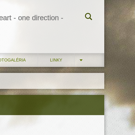
art - one direction -
OTOGALÉRIA
LINKY