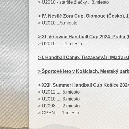
> U2010 - staršie žiačky ...3.miesto
> IV. Nestlé Zora Cup, Olomouc (Česko), 13
> U2010 ...5.miesto
> XI. Vršovice Handball Cup 2024, Praha (Č
> U2010 .....11.miesto
> I. Handball Camp, Tiszavasvári (Maďarsko
> Športové leto v Košiciach, Mestský park
> XXII. Summer Handball Cup Košice 2024,
> U2012 .....5.miesto
> U2010 .....3.miesto
> U2008 .....2.miesto
> OPEN .....1.miesto