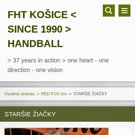
FHT KOŠICE <
SINCE 1990 >
HANDBALL
> 37 years in action > one heart - one
direction - one vision
Úvodná stránka
>
RED FOX tím
>
STARŠIE ŽIAČKY
STARŠIE ŽIAČKY