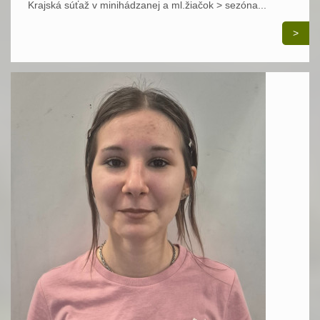
Krajská súťaž v minihádzanej a ml.žiačok > sezóna...
>