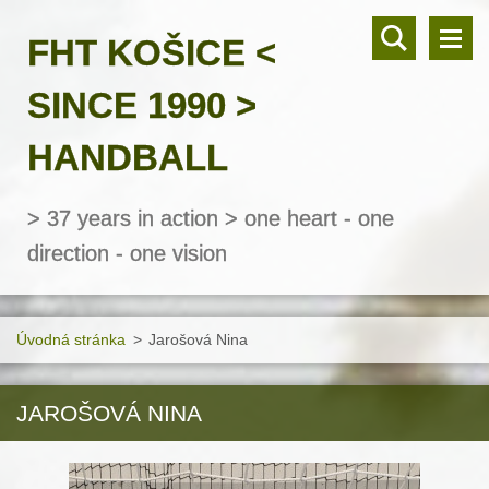
FHT KOŠICE <
SINCE 1990 >
HANDBALL
> 37 years in action > one heart - one
direction - one vision
Úvodná stránka
>
Jarošová Nina
JAROŠOVÁ NINA