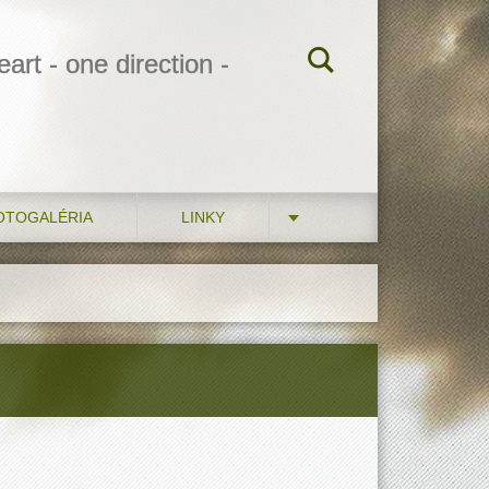
art - one direction -
OTOGALÉRIA
LINKY