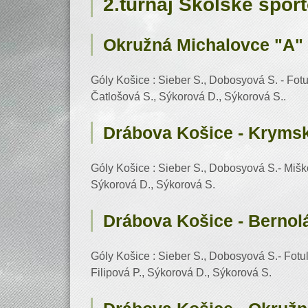
2.turnaj Školské špor
Okružná Michalovce "A" 
Góly Košice : Sieber S., Dobosyová S. - Fotu
Čatlošová S., Sýkorová D., Sýkorová S..
Drábova Košice - Krymsk
Góly Košice : Sieber S., Dobosyová S.- Miško
Sýkorová D., Sýkorová S.
Drábova Košice - Bernol
Góly Košice : Sieber S., Dobosyová S.- Fotul
Filipová P., Sýkorová D., Sýkorová S.