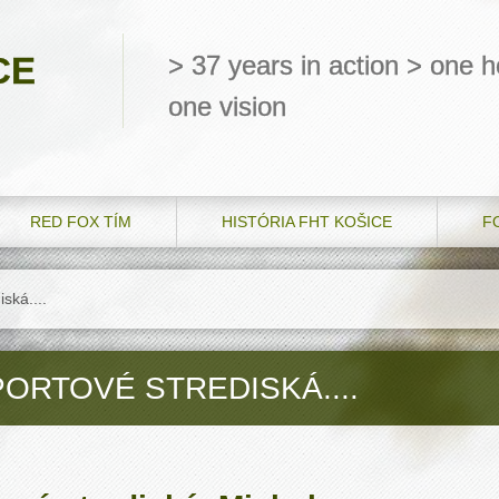
CE
> 37 years in action > one he
one vision
RED FOX TÍM
HISTÓRIA FHT KOŠICE
F
ská....
ORTOVÉ STREDISKÁ....