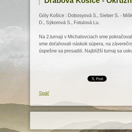
Drábova Košice - Okružn
Góly Košice : Dobosyová S., Sieber S. - Mišk
D., Sýkorová S., Fotulová Lu.
Na 2.turnaji v Michalovciach sme pokračovali
sme doťahovali náskok súpera, na záverečný
úspešne sa presadili. Najbližší turnaj sa usk
Späť