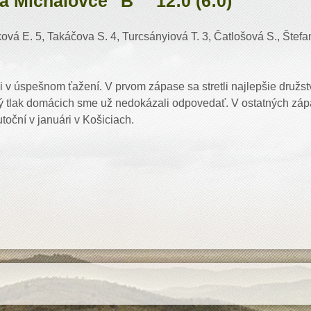
á Michalovce "B" 12:0 (6:0)
ová E. 5, Takáčova S. 4, Turcsányiová T. 3, Čatlošová S., Štefa
 v úspešnom ťažení. V prvom zápase sa stretli najlepšie družst
 tlak domácich sme už nedokázali odpovedať. V ostatných zápas
utoční v januári v Košiciach.