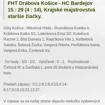
FHT Drábova Košice - HC Bardejov
15 : 29 (4 : 14), Krajské majstrovstvá
staršie žiačky.
Góly Košice : Mikulová Hilda - Rusnákova Kvetka 4,
Králikova Katka 4/1, Luteránova Ema 3/2, Kutašová
Rachel 2, Bílá Daniela 1, Repčíkova Viki 1, Kelbelová
Sandra, Šebová Zuzka, Vargová Nikola, Horňákova Ivana,
Vargová Erika, Čonková Iza.
7m hody : 3/3 - 2/2, Vylúčené : 0 - 1, Rozhodovali :
Čirčová M. a Šarišská L. pred 20 divákmi v Hádzanárskej
hale.
Priebeh zápasu : 0:2,1:6,1:8,4:10,4:14-
6:17,9:19,10:22,12:27.
V zápase sa na našej strane objavilo niekoľko vydarených