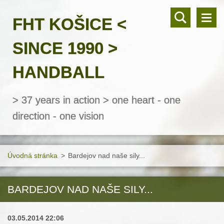
FHT KOŠICE <
SINCE 1990 >
HANDBALL
> 37 years in action > one heart - one
direction - one vision
Úvodná stránka
>
Bardejov nad naše sily...
BARDEJOV NAD NAŠE SILY...
03.05.2014 22:06