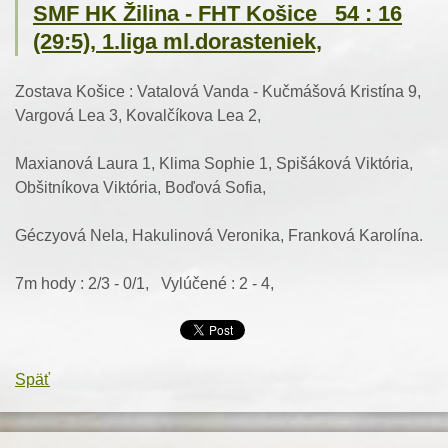
SMF HK Žilina - FHT Košice 54 : 16
(29:5), 1.liga ml.dorasteniek,
Zostava Košice : Vatalová Vanda - Kučmášová Kristína 9,
Vargová Lea 3, Kovalčíkova Lea 2,
Maxianová Laura 1, Klima Sophie 1, Spišáková Viktória,
Obšitníkova Viktória, Boďová Sofia,
Géczyová Nela, Hakulinová Veronika, Franková Karolína.
7m hody : 2/3 - 0/1, Vylúčené : 2 - 4,
Späť