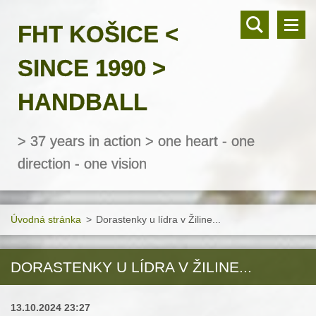
FHT KOŠICE <
SINCE 1990 >
HANDBALL
> 37 years in action > one heart - one
direction - one vision
Úvodná stránka
>
Dorastenky u lídra v Žiline...
DORASTENKY U LÍDRA V ŽILINE...
13.10.2024 23:27