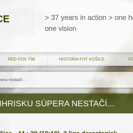
CE
> 37 years in action > one he
one vision
RED FOX TÍM
HISTÓRIA FHT KOŠICE
F
era nestačí...
IHRISKU SÚPERA NESTAČÍ...