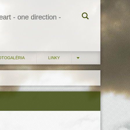
art - one direction -
OTOGALÉRIA
LINKY