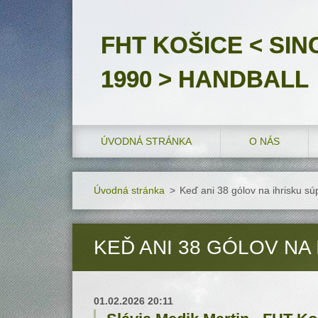
FHT KOŠICE < SIN
1990 > HANDBALL
ÚVODNÁ STRÁNKA
O NÁS
Úvodná stránka
>
Keď ani 38 gólov na ihrisku súp
KEĎ ANI 38 GÓLOV NA 
01.02.2026 20:11