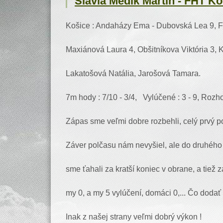
Slávia Medik Martin - FHT Koš
Košice : Andaházy Ema - Dubovská Lea 9, Fo
Maxiánová Laura 4, Obšitníkova Viktória 3, 
Lakatošová Natália, Jarošová Tamara.
7m hody : 7/10 - 3/4, Vylúčené : 3 - 9, Rozh
Zápas sme veľmi dobre rozbehli, celý prvý p
Záver polčasu nám nevyšiel, ale do druhého
sme ťahali za kratší koniec v obrane, a tiež 
my 0, a my 5 vylúčení, domáci 0,... Čo dodať 
Inak z našej strany veľmi dobrý výkon !