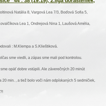
ice 44 : 38 (19:19), 2.liga dorasteniek,
ltinová Natália 8, Vargová Lea 7/3, Boďová Sofia 5,
Kovalčíkova Lea 1, Ondrejová Nina 1, Laušová Amélia,
odovali : M.Klempa a S.Klieštiková.
olčas sme viedli, a zápas sme mali pod kontrolou.
 sme opäť dobre vstúpili. Ale záverečných 20 minút
za 20 min. , a tiež bolo voči nám odpískaných 5 sedmičiek,
?!