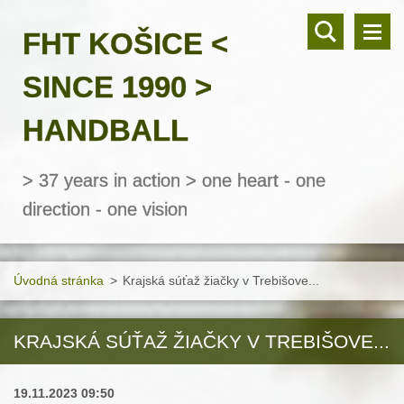
FHT KOŠICE <
SINCE 1990 >
HANDBALL
> 37 years in action > one heart - one
direction - one vision
Úvodná stránka
>
Krajská súťaž žiačky v Trebišove...
KRAJSKÁ SÚŤAŽ ŽIAČKY V TREBIŠOVE...
19.11.2023 09:50