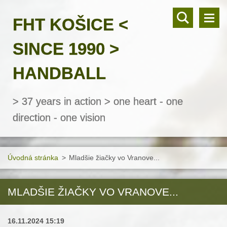
FHT KOŠICE <
SINCE 1990 >
HANDBALL
> 37 years in action > one heart - one
direction - one vision
Úvodná stránka
>
Mladšie žiačky vo Vranove...
MLADŠIE ŽIAČKY VO VRANOVE...
16.11.2024 15:19