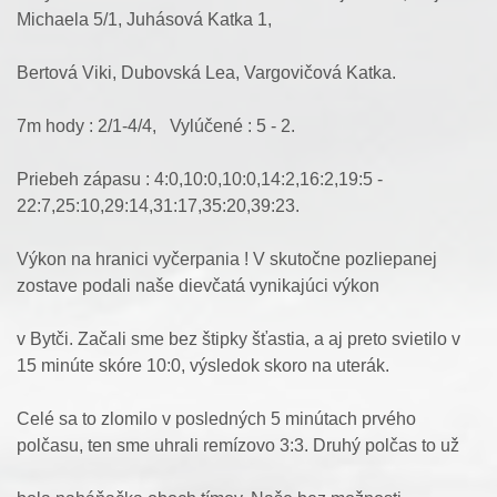
Michaela 5/1, Juhásová Katka 1,
Bertová Viki, Dubovská Lea, Vargovičová Katka.
7m hody : 2/1-4/4, Vylúčené : 5 - 2.
Priebeh zápasu : 4:0,10:0,10:0,14:2,16:2,19:5 -
22:7,25:10,29:14,31:17,35:20,39:23.
Výkon na hranici vyčerpania ! V skutočne pozliepanej
zostave podali naše dievčatá vynikajúci výkon
v Bytči. Začali sme bez štipky šťastia, a aj preto svietilo v
15 minúte skóre 10:0, výsledok skoro na uterák.
Celé sa to zlomilo v posledných 5 minútach prvého
polčasu, ten sme uhrali remízovo 3:3. Druhý polčas to už