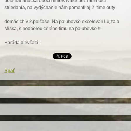
bola naháňačka oboch tímov. Naše bez možnosti
striedania, na vydýchanie nám pomohli aj 2 time outy
domácich v 2.polčase. Na palubovke excelovali Lujza a
Miška, s podporou celého tímu na palubovke !!!
Paráda dievčatá !
Späť