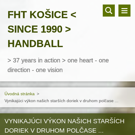
FHT KOŠICE <
SINCE 1990 >
HANDBALL
> 37 years in action > one heart - one
direction - one vision
Úvodná stránka
>
Vynikajúci výkon našich starších doriek v druhom polčase ...
VYNIKAJÚCI VÝKON NAŠICH STARŠÍCH
DORIEK V DRUHOM POLČASE ...