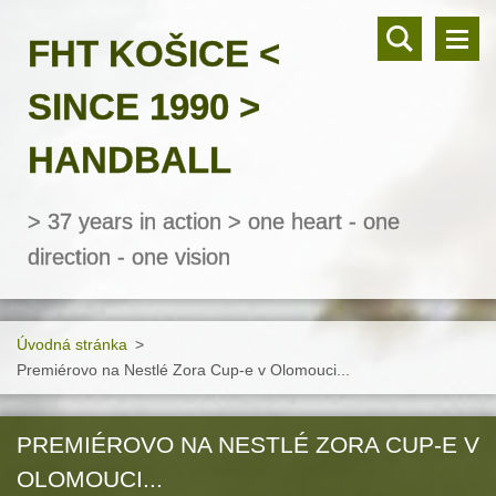
FHT KOŠICE <
SINCE 1990 >
HANDBALL
> 37 years in action > one heart - one
direction - one vision
Úvodná stránka
>
Premiérovo na Nestlé Zora Cup-e v Olomouci...
PREMIÉROVO NA NESTLÉ ZORA CUP-E V
OLOMOUCI...