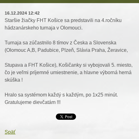
16.12.2024 12:42
Staršie žiačky FHT Košice sa predstavili na 4.ročníku
hádzanárskeho turnaja v Olomouci.
Turnaja sa zúčastnilo 8 tímov z Česka a Slovenska
(Olomouc A,B, Padubice, Plzeň, Slávia Praha, Žeravice,
Stupava a FHT Košice), Košičanky si vybojovali 5. miesto,
čo je veľmi príjemné umiestnenie, a hlavne výborná herná
skúška !
Hralo sa systémom každý s každým, po 1x25 minút.
Gratulujeme dievčatám !!!
Späť