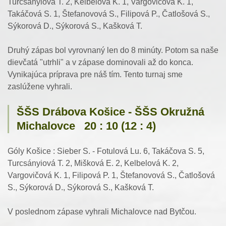
Turcsányiová T. 2, Kelbelová K. 1, Vargovičová K. 1,
Takáčová S. 1, Štefanovová S., Filipová P., Čatlošová S.,
Sýkorová D., Sýkorová S., Kašková T.
Druhý zápas bol vyrovnaný len do 8 minúty. Potom sa naše
dievčatá "utrhli" a v zápase dominovali až do konca.
Vynikajúca príprava pre náš tím. Tento turnaj sme
zaslúžene vyhrali.
ŠŠS Drábova Košice - ŠŠS Okružná
Michalovce 20 : 10 (12 : 4)
Góly Košice : Sieber S. - Fotulová Lu. 6, Takáčova S. 5,
Turcsányiová T. 2, Mišková E. 2, Kelbelová K. 2,
Vargovičová K. 1, Filipová P. 1, Štefanovová S., Čatlošová
S., Sýkorová D., Sýkorová S., Kašková T.
V poslednom zápase vyhrali Michalovce nad Bytčou.