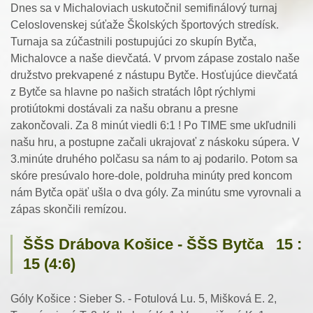
Dnes sa v Michaloviach uskutočnil semifinálový turnaj
Celoslovenskej súťaže Školských športových stredísk.
Turnaja sa zúčastnili postupujúci zo skupín Bytča,
Michalovce a naše dievčatá. V prvom zápase zostalo naše
družstvo prekvapené z nástupu Bytče. Hosťujúce dievčatá
z Bytče sa hlavne po našich stratách lôpt rýchlymi
protiútokmi dostávali za našu obranu a presne
zakončovali. Za 8 minút viedli 6:1 ! Po TIME sme ukľudnili
našu hru, a postupne začali ukrajovať z náskoku súpera. V
3.minúte druhého polčasu sa nám to aj podarilo. Potom sa
skóre presúvalo hore-dole, poldruha minúty pred koncom
nám Bytča opäť ušla o dva góly. Za minútu sme vyrovnali a
zápas skončili remízou.
ŠŠS Drábova Košice - ŠŠS Bytča 15 :
15 (4:6)
Góly Košice : Sieber S. - Fotulová Lu. 5, Mišková E. 2,