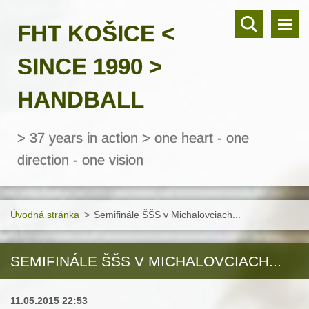
FHT KOŠICE <
SINCE 1990 >
HANDBALL
> 37 years in action > one heart - one
direction - one vision
Úvodná stránka
>
Semifinále ŠŠS v Michalovciach...
SEMIFINÁLE ŠŠS V MICHALOVCIACH...
11.05.2015 22:53