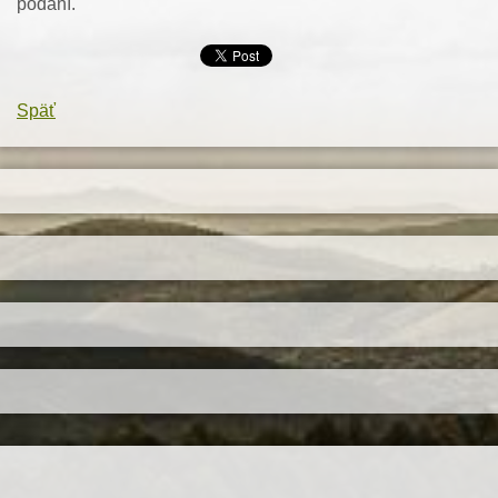
podaní.
Späť