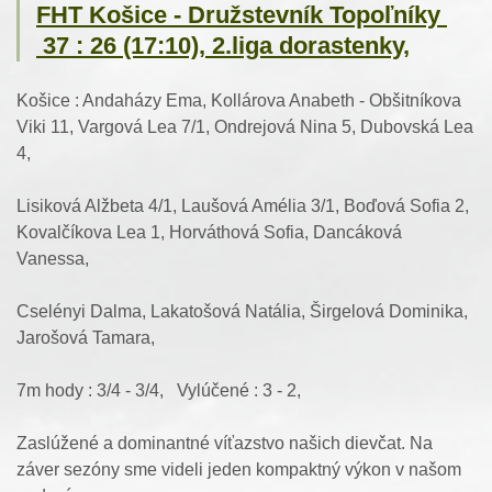
FHT Košice - Družstevník Topoľníky
37 : 26 (17:10), 2.liga dorastenky,
Košice : Andaházy Ema, Kollárova Anabeth - Obšitníkova
Viki 11, Vargová Lea 7/1, Ondrejová Nina 5, Dubovská Lea
4,
Lisiková Alžbeta 4/1, Laušová Amélia 3/1, Boďová Sofia 2,
Kovalčíkova Lea 1, Horváthová Sofia, Dancáková
Vanessa,
Cselényi Dalma, Lakatošová Natália, Širgelová Dominika,
Jarošová Tamara,
7m hody : 3/4 - 3/4, Vylúčené : 3 - 2,
Zaslúžené a dominantné víťazstvo našich dievčat. Na
záver sezóny sme videli jeden kompaktný výkon v našom