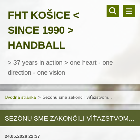
FHT KOŠICE <
SINCE 1990 >
HANDBALL
> 37 years in action > one heart - one
direction - one vision
Úvodná stránka
>
Sezónu sme zakončili víťazstvom...
SEZÓNU SME ZAKONČILI VÍŤAZSTVOM...
24.05.2026 22:37