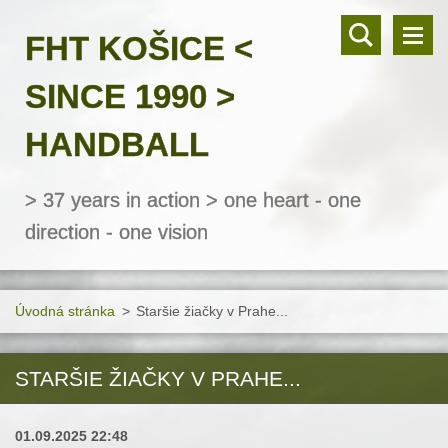
FHT KOŠICE <
SINCE 1990 >
HANDBALL
> 37 years in action > one heart - one
direction - one vision
Úvodná stránka
>
Staršie žiačky v Prahe...
STARŠIE ŽIAČKY V PRAHE...
01.09.2025 22:48