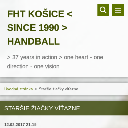
FHT KOŠICE <
SINCE 1990 >
HANDBALL
> 37 years in action > one heart - one
direction - one vision
Úvodná stránka
>
Staršie žiačky víťazne...
STARŠIE ŽIAČKY VÍŤAZNE...
12.02.2017 21:15