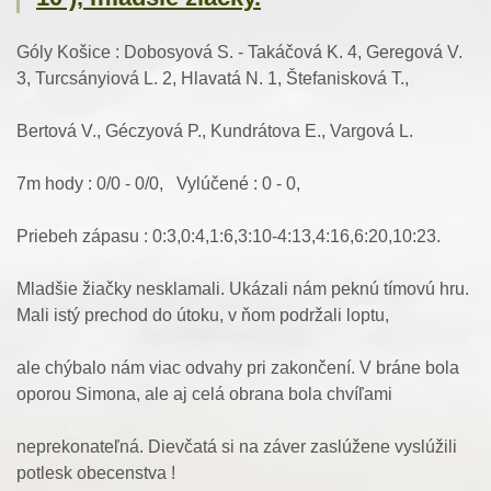
Góly Košice : Dobosyová S. - Takáčová K. 4, Geregová V.
3, Turcsányiová L. 2, Hlavatá N. 1, Štefanisková T.,
Bertová V., Géczyová P., Kundrátova E., Vargová L.
7m hody : 0/0 - 0/0, Vylúčené : 0 - 0,
Priebeh zápasu : 0:3,0:4,1:6,3:10-4:13,4:16,6:20,10:23.
Mladšie žiačky nesklamali. Ukázali nám peknú tímovú hru.
Mali istý prechod do útoku, v ňom podržali loptu,
ale chýbalo nám viac odvahy pri zakončení. V bráne bola
oporou Simona, ale aj celá obrana bola chvíľami
neprekonateľná. Dievčatá si na záver zaslúžene vyslúžili
potlesk obecenstva !