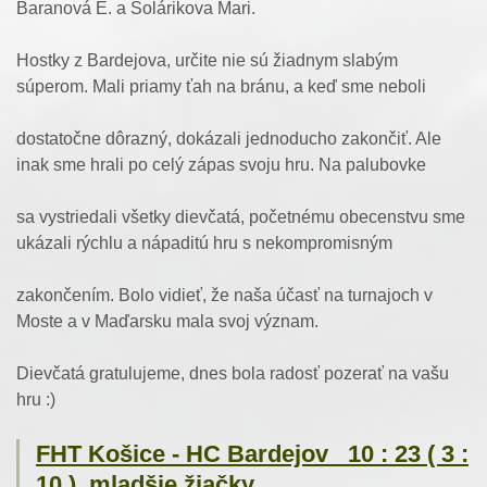
Baranová E. a Solárikova Mari.
Hostky z Bardejova, určite nie sú žiadnym slabým
súperom. Mali priamy ťah na bránu, a keď sme neboli
dostatočne dôrazný, dokázali jednoducho zakončiť. Ale
inak sme hrali po celý zápas svoju hru. Na palubovke
sa vystriedali všetky dievčatá, početnému obecenstvu sme
ukázali rýchlu a nápaditú hru s nekompromisným
zakončením. Bolo vidieť, že naša účasť na turnajoch v
Moste a v Maďarsku mala svoj význam.
Dievčatá gratulujeme, dnes bola radosť pozerať na vašu
hru :)
FHT Košice - HC Bardejov 10 : 23 ( 3 :
10 ), mladšie žiačky.