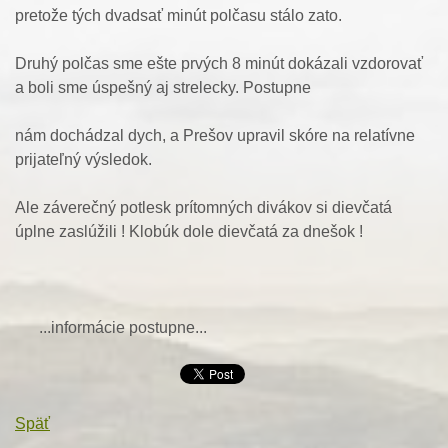
pretože tých dvadsať minút polčasu stálo zato.
Druhý polčas sme ešte prvých 8 minút dokázali vzdorovať
a boli sme úspešný aj strelecky. Postupne
nám dochádzal dych, a Prešov upravil skóre na relatívne
prijateľný výsledok.
Ale záverečný potlesk prítomných divákov si dievčatá
úplne zaslúžili ! Klobúk dole dievčatá za dnešok !
...informácie postupne...
Späť