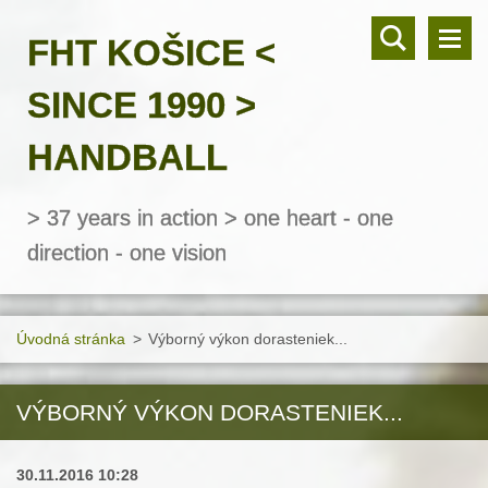
FHT KOŠICE <
SINCE 1990 >
HANDBALL
> 37 years in action > one heart - one
direction - one vision
Úvodná stránka
>
Výborný výkon dorasteniek...
VÝBORNÝ VÝKON DORASTENIEK...
30.11.2016 10:28