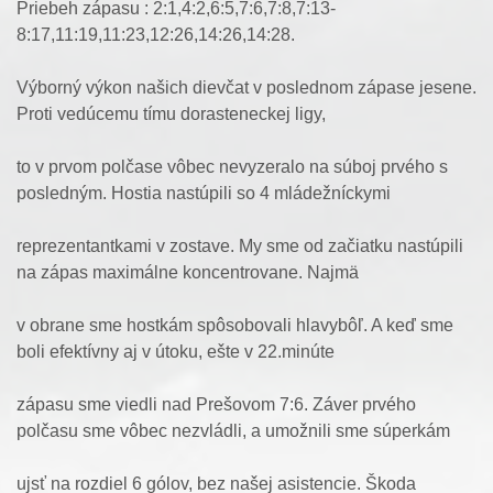
Priebeh zápasu : 2:1,4:2,6:5,7:6,7:8,7:13-
8:17,11:19,11:23,12:26,14:26,14:28.
Výborný výkon našich dievčat v poslednom zápase jesene.
Proti vedúcemu tímu dorasteneckej ligy,
to v prvom polčase vôbec nevyzeralo na súboj prvého s
posledným. Hostia nastúpili so 4 mládežníckymi
reprezentantkami v zostave. My sme od začiatku nastúpili
na zápas maximálne koncentrovane. Najmä
v obrane sme hostkám spôsobovali hlavybôľ. A keď sme
boli efektívny aj v útoku, ešte v 22.minúte
zápasu sme viedli nad Prešovom 7:6. Záver prvého
polčasu sme vôbec nezvládli, a umožnili sme súperkám
ujsť na rozdiel 6 gólov, bez našej asistencie. Škoda