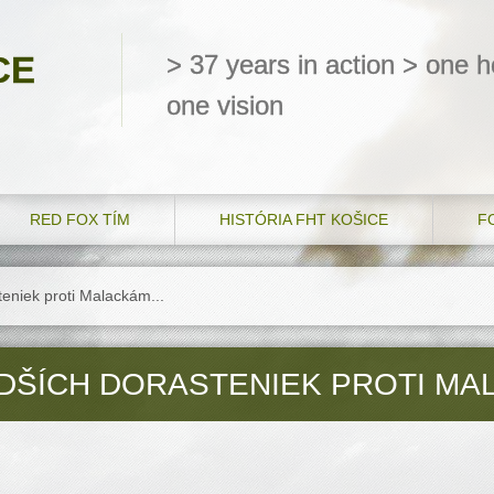
CE
> 37 years in action > one he
one vision
RED FOX TÍM
HISTÓRIA FHT KOŠICE
F
eniek proti Malackám...
ŠÍCH DORASTENIEK PROTI MAL