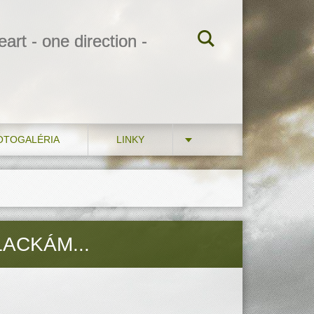
art - one direction -
OTOGALÉRIA
LINKY
ACKÁM...