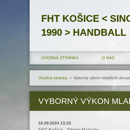
FHT KOŠICE < SIN
1990 > HANDBALL
ÚVODNÁ STRÁNKA
O NÁS
Úvodná stránka
>
Vyborný výkon mladších dorast
VYBORNÝ VÝKON MLAD
16.09.2024 13:22
FHT Košice - Strojár Malacky...