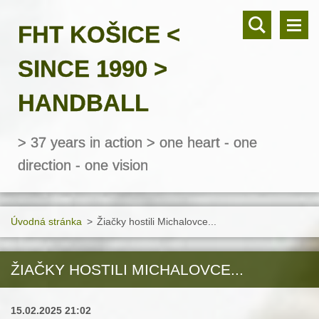
FHT KOŠICE <
SINCE 1990 >
HANDBALL
> 37 years in action > one heart - one
direction - one vision
Úvodná stránka
>
Žiačky hostili Michalovce...
ŽIAČKY HOSTILI MICHALOVCE...
15.02.2025 21:02