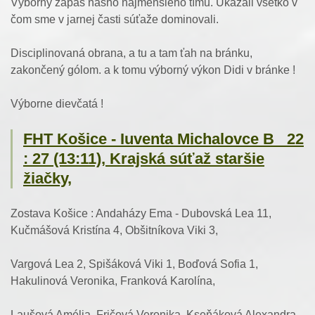
Výborný zápas nášho najmenšieho tímu. Ukázali všetko v
čom sme v jarnej časti súťaže dominovali.
Disciplinovaná obrana, a tu a tam ťah na bránku,
zakončený gólom. a k tomu výborný výkon Didi v bránke !
Výborne dievčatá !
FHT Košice - Iuventa Michalovce B 22
: 27 (13:11), Krajská súťaž staršie
žiačky,
Zostava Košice : Andaházy Ema - Dubovská Lea 11,
Kučmášová Kristína 4, Obšitníkova Viki 3,
Vargová Lea 2, Spišáková Viki 1, Boďová Sofia 1,
Hakulinová Veronika, Franková Karolína,
Laušová Amélia, Fričová Veronika, Kseňáková Alexandra.