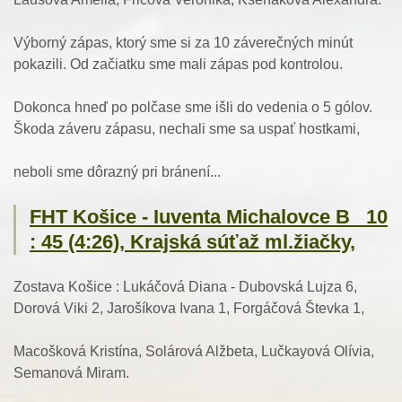
Výborný zápas, ktorý sme si za 10 záverečných minút
pokazili. Od začiatku sme mali zápas pod kontrolou.
Dokonca hneď po polčase sme išli do vedenia o 5 gólov.
Škoda záveru zápasu, nechali sme sa uspať hostkami,
neboli sme dôrazný pri bránení...
FHT Košice - Iuventa Michalovce B 10
: 45 (4:26), Krajská súťaž ml.žiačky,
Zostava Košice : Lukáčová Diana - Dubovská Lujza 6,
Dorová Viki 2, Jarošíkova Ivana 1, Forgáčová Števka 1,
Macošková Kristína, Solárová Alžbeta, Lučkayová Olívia,
Semanová Miram.