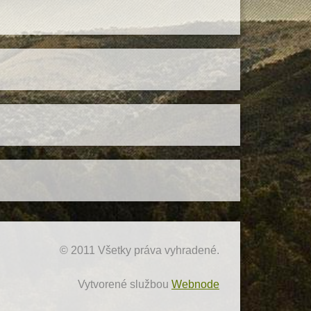
© 2011 Všetky práva vyhradené.
Vytvorené službou
Webnode