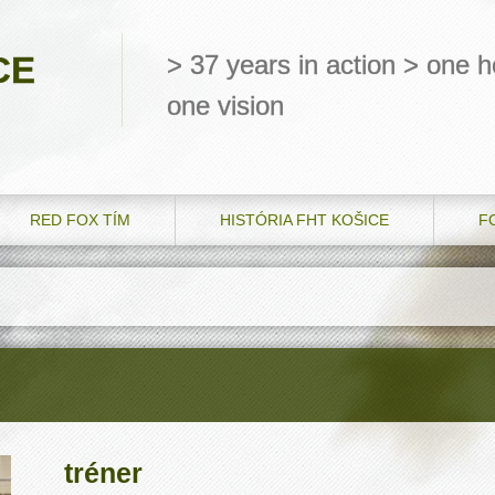
CE
> 37 years in action > one he
one vision
RED FOX TÍM
HISTÓRIA FHT KOŠICE
F
tréner