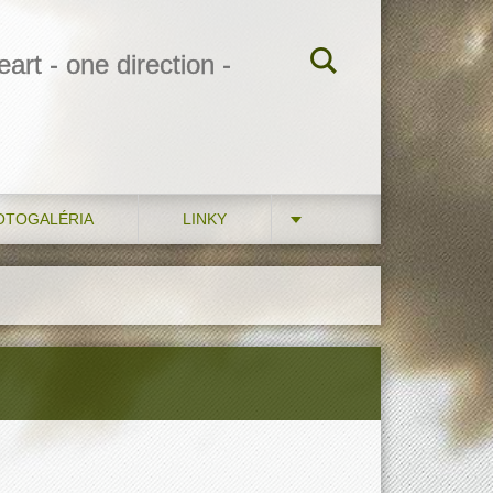
art - one direction -
OTOGALÉRIA
LINKY