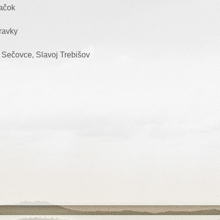
iačok
pravky
 Sečovce, Slavoj Trebišov