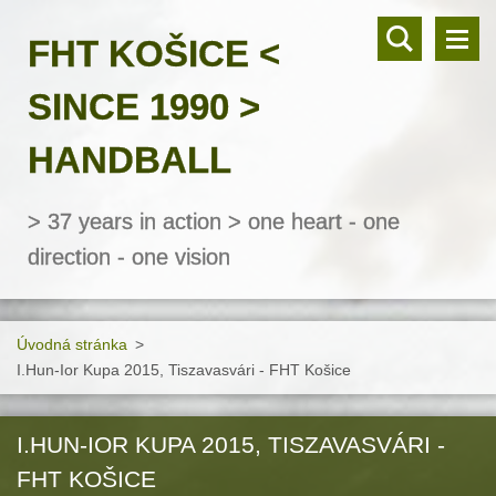
FHT KOŠICE <
SINCE 1990 >
HANDBALL
> 37 years in action > one heart - one
direction - one vision
Úvodná stránka
>
I.Hun-Ior Kupa 2015, Tiszavasvári - FHT Košice
I.HUN-IOR KUPA 2015, TISZAVASVÁRI -
FHT KOŠICE