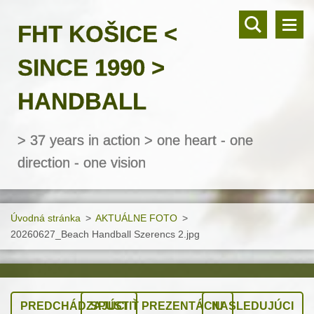
FHT KOŠICE <
SINCE 1990 >
HANDBALL
> 37 years in action > one heart - one
direction - one vision
Úvodná stránka
>
AKTUÁLNE FOTO
>
20260627_Beach Handball Szerencs 2.jpg
PREDCHÁDZAJÚCI
SPUSTIŤ PREZENTÁCIU
NASLEDUJÚCI