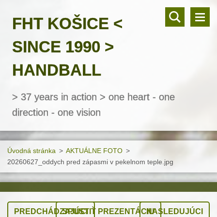
FHT KOŠICE <
SINCE 1990 >
HANDBALL
> 37 years in action > one heart - one
direction - one vision
Úvodná stránka
>
AKTUÁLNE FOTO
>
20260627_oddych pred zápasmi v pekelnom teple.jpg
PREDCHÁDZAJÚCI
SPUSTIŤ PREZENTÁCIU
NASLEDUJÚCI